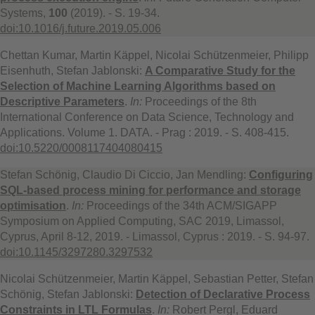
Systems,
100
(2019). - S. 19-34.
doi:10.1016/j.future.2019.05.006
Chettan Kumar, Martin Käppel, Nicolai Schützenmeier, Philipp
Eisenhuth, Stefan Jablonski:
A Comparative Study for the
Selection of Machine Learning Algorithms based on
Descriptive Parameters
.
In:
Proceedings of the 8th
International Conference on Data Science, Technology and
Applications. Volume 1. DATA. - Prag : 2019. - S. 408-415.
doi:10.5220/0008117404080415
Stefan Schönig, Claudio Di Ciccio, Jan Mendling:
Configuring
SQL-based process mining for performance and storage
optimisation
.
In:
Proceedings of the 34th ACM/SIGAPP
Symposium on Applied Computing, SAC 2019, Limassol,
Cyprus, April 8-12, 2019. - Limassol, Cyprus : 2019. - S. 94-97.
doi:10.1145/3297280.3297532
Nicolai Schützenmeier, Martin Käppel, Sebastian Petter, Stefan
Schönig, Stefan Jablonski:
Detection of Declarative Process
Constraints in LTL Formulas
.
In:
Robert Pergl, Eduard