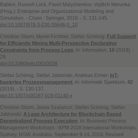
Babkin, Russell Lock, Pavel Malyzhenkov, Vojtěch Merunka
(Hrsg.): Enterprise and Organizational Modeling and
Simulation. - Cham : Springer, 2019. - S. 131-145.
doi:10.1007/978-3-030-35646-0_10
Christian Sturm, Myriel Fichtner, Stefan Schönig:
Full Support
for Efficiently Mining Multi-Perspective Declarative
Constraints from Process Logs
.
In:
Information,
10
(2019). -
29.
doi:10.3390/info10010029
Stefan Schönig, Stefan Jablonski, Andreas Ermer:
IoT-
basiertes Prozessmanagement
.
In:
Informatik Spektrum,
42
(2019). - S. 130-137.
doi:10.1007/s00287-019-01140-x
Christian Sturm, Jonas Szalanczi, Stefan Schönig, Stefan
Jablonski:
A Lean Architecture for Blockchain Based
Decentralized Process Execution
.
In:
Business Process
Management Workshops : BPM 2018 International Workshops,
Sydney, NSW, Australia, September 9-14, 2018, Revised