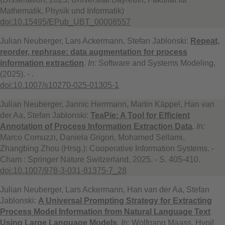
Mathematik, Physik und Informatik)
doi:10.15495/EPub_UBT_00008557
Julian Neuberger, Lars Ackermann, Stefan Jablonski:
Repeat,
reorder, rephrase: data augmentation for process
information extraction
.
In:
Software and Systems Modeling,
(2025). - .
doi:10.1007/s10270-025-01305-1
Julian Neuberger, Jannic Herrmann, Martin Käppel, Han van
der Aa, Stefan Jablonski:
TeaPie: A Tool for Efficient
Annotation of Process Information Extraction Data
.
In:
Marco Comuzzi, Daniela Grigori, Mohamed Sellami,
Zhangbing Zhou (Hrsg.): Cooperative Information Systems. -
Cham : Springer Nature Switzerland, 2025. - S. 405-410.
doi:10.1007/978-3-031-81375-7_28
Julian Neuberger, Lars Ackermann, Han van der Aa, Stefan
Jablonski:
A Universal Prompting Strategy for Extracting
Process Model Information from Natural Language Text
Using Large Language Models
.
In:
Wolfgang Maass, Hyoil