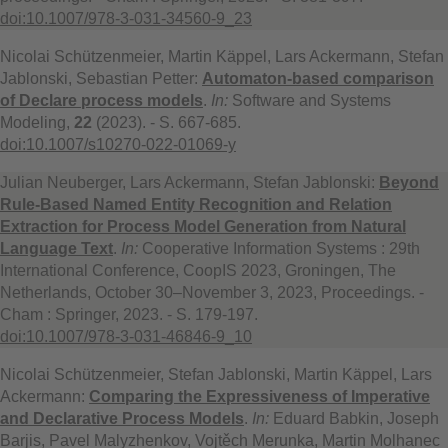
doi:10.1007/978-3-031-34560-9_23
Nicolai Schützenmeier, Martin Käppel, Lars Ackermann, Stefan
Jablonski, Sebastian Petter:
Automaton-based comparison
of Declare process models
.
In:
Software and Systems
Modeling,
22
(2023). - S. 667-685.
doi:10.1007/s10270-022-01069-y
Julian Neuberger, Lars Ackermann, Stefan Jablonski:
Beyond
Rule-Based Named Entity Recognition and Relation
Extraction for Process Model Generation from Natural
Language Text
.
In:
Cooperative Information Systems : 29th
International Conference, CoopIS 2023, Groningen, The
Netherlands, October 30–November 3, 2023, Proceedings. -
Cham : Springer, 2023. - S. 179-197.
doi:10.1007/978-3-031-46846-9_10
Nicolai Schützenmeier, Stefan Jablonski, Martin Käppel, Lars
Ackermann:
Comparing the Expressiveness of Imperative
and Declarative Process Models
.
In:
Eduard Babkin, Joseph
Barjis, Pavel Malyzhenkov, Vojtěch Merunka, Martin Molhanec