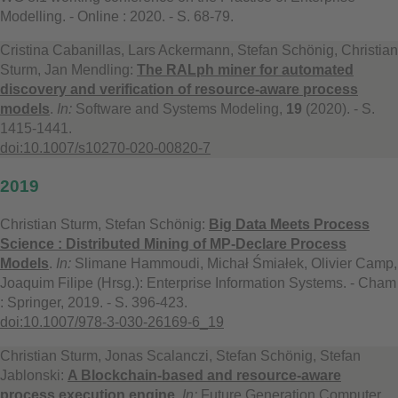
Modelling. - Online : 2020. - S. 68-79.
Cristina Cabanillas, Lars Ackermann, Stefan Schönig, Christian
Sturm, Jan Mendling:
The RALph miner for automated
discovery and verification of resource-aware process
models
.
In:
Software and Systems Modeling,
19
(2020). - S.
1415-1441.
doi:10.1007/s10270-020-00820-7
2019
Christian Sturm, Stefan Schönig:
Big Data Meets Process
Science : Distributed Mining of MP-Declare Process
Models
.
In:
Slimane Hammoudi, Michał Śmiałek, Olivier Camp,
Joaquim Filipe (Hrsg.): Enterprise Information Systems. - Cham
: Springer, 2019. - S. 396-423.
doi:10.1007/978-3-030-26169-6_19
Christian Sturm, Jonas Scalanczi, Stefan Schönig, Stefan
Jablonski:
A Blockchain-based and resource-aware
process execution engine
.
In:
Future Generation Computer