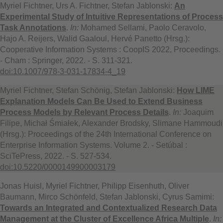
Myriel Fichtner, Urs A. Fichtner, Stefan Jablonski:
An
Experimental Study of Intuitive Representations of Process
Task Annotations
.
In:
Mohamed Sellami, Paolo Ceravolo,
Hajo A. Reijers, Walid Gaaloul, Hervé Panetto (Hrsg.):
Cooperative Information Systems : CoopIS 2022, Proceedings.
- Cham : Springer, 2022. - S. 311-321.
doi:10.1007/978-3-031-17834-4_19
Myriel Fichtner, Stefan Schönig, Stefan Jablonski:
How LIME
Explanation Models Can Be Used to Extend Business
Process Models by Relevant Process Details
.
In:
Joaquim
Filipe, Michał Śmiałek, Alexander Brodsky, Slimane Hammoudi
(Hrsg.): Proceedings of the 24th International Conference on
Enterprise Information Systems. Volume 2. - Setúbal :
SciTePress, 2022. - S. 527-534.
doi:10.5220/0000149900003179
Jonas Huisl, Myriel Fichtner, Philipp Eisenhuth, Oliver
Baumann, Mirco Schönfeld, Stefan Jablonski, Cyrus Samimi:
Towards an Integrated and Contextualized Research Data
Management at the Cluster of Excellence Africa Multiple
.
In: