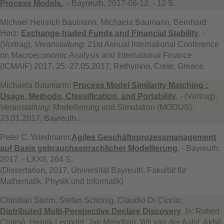
Process Models.
. - Bayreuth, 2017-06-12. - 12 S.
Michael Heinrich Baumann, Michaela Baumann, Bernhard
Herz:
Exchange-traded Funds and Financial Stability
. -
(Vortrag),
Veranstaltung:
21st Annual International Conference
on Macroeconomic Analysis and International Finance
(ICMAIF) 2017, 25.-27.05.2017, Rethymno, Crete, Greece.
Michaela Baumann:
Process Model Similarity Matching :
Usage, Methods, Classification, and Portability
. - (Vortrag),
Veranstaltung:
Modellierung und Simulation (MODUS),
23.01.2017, Bayreuth.
Peter C. Wiedmann:
Agiles Geschäftsprozessmanagement
auf Basis gebrauchssprachlicher Modellierung
. - Bayreuth:
2017. - LXXII, 264 S.
(Dissertation, 2017, Universität Bayreuth, Fakultät für
Mathematik, Physik und Informatik)
Christian Sturm, Stefan Schönig, Claudio Di Ciccio:
Distributed Multi-Perspective Declare Discovery
.
In:
Robert
Clarisó, Henrik Leopold, Jan Mendling, Wil van der Aalst, Akhil