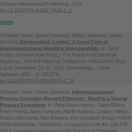
Springer International Publishing, 2021.
doi:10.1007/978-3-030-75418-1_4
2020
Christian Sturm, Jonas Szalanczi, Stefan Jablonski, Stefan
Schönig:
Decentralized Control : A Novel Form of
Interorganizational Workflow Interoperability
.
In:
Jānis
Grabis, Dominik Bork (Hrsg.): The Practice of Enterprise
Modeling : 13th IFIP Working Conference, PoEM 2020, Riga,
Latvia, November 25–27, 2020, Proceedings. - Cham :
Springer, 2020. - S. 261-276.
doi:10.1007/978-3-030-63479-7_18
Christian Sturm, Stefan Jablonski:
Interorganizational
Process Execution Beyond Ethereum : Road to a Special
Purpose Ecosystem
.
In:
Petra Maria Asprion, Signe Bāliņa,
Peter Forbrig, Jānis Kampars, Mārīte Kirikova, Charles Møller,
Andrea Morichetta, Ben Roelens, Kurt Sandkuhl (Hrsg.): PoEM
2020 Workshops : Workshops co-organized with the 13th IFIP
WG 8.1 working conference on the Practice of Enterprise