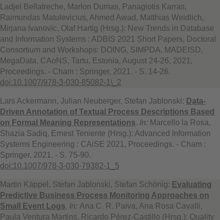
Ladjel Bellatreche, Marlon Dumas, Panagiotis Karras,
Raimundas Matulevicius, Ahmed Awad, Matthias Weidlich,
Mirjana Ivanovic, Olaf Hartig (Hrsg.): New Trends in Database
and Information Systems : ADBIS 2021 Short Papers, Doctoral
Consortium and Workshops: DOING, SIMPDA, MADEISD,
MegaData, CAoNS, Tartu, Estonia, August 24-26, 2021,
Proceedings. - Cham : Springer, 2021. - S. 14-26.
doi:10.1007/978-3-030-85082-1\_2
Lars Ackermann, Julian Neuberger, Stefan Jablonski:
Data-
Driven Annotation of Textual Process Descriptions Based
on Formal Meaning Representations
.
In:
Marcello la Rosa,
Shazia Sadiq, Ernest Teniente (Hrsg.): Advanced Information
Systems Engineering : CAiSE 2021, Proceedings. - Cham :
Springer, 2021. - S. 75-90.
doi:10.1007/978-3-030-79382-1_5
Martin Käppel, Stefan Jablonski, Stefan Schönig:
Evaluating
Predictive Business Process Monitoring Approaches on
Small Event Logs
.
In:
Ana C. R. Paiva, Ana Rosa Cavalli,
Paula Ventura Martins, Ricardo Pérez-Castillo (Hrsg.): Quality