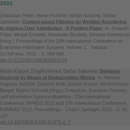
2022
Sebastian Petter, Myriel Fichtner, Stefan Schönig, Stefan
Jablonski:
Content-based Filtering for Worklist Reordering
to improve User Satisfaction : A Position Paper
.
In:
Joaquim
Filipe, Michał Śmiałek, Alexander Brodsky, Slimane Hammoudi
(Hrsg.): Proceedings of the 24th International Conference on
Enterprise Information Systems. Volume 2. - Setúbal :
SciTePress, 2022. - S. 589-596.
doi:10.5220/0011092900003179
Martin Käppel, Engjëll Ahmeti, Stefan Jablonski:
Deviance
Analysis by Means of Redescription Mining
.
In:
Adriano
Augusto, Asif Gill, Dominik Bork, Selmin Nurcan, Iris Reinhartz-
Berger, Rainer Schmidt (Hrsg.): Enterprise, Business-Process
and Information Systems Modeling : 23rd International
Conference, BPMDS 2022 and 27th International Conference,
EMMSAD 2022, Proceedings. - Cham : Springer, 2022. - S. 91-
107.
doi:10.1007/978-3-031-07475-2_7