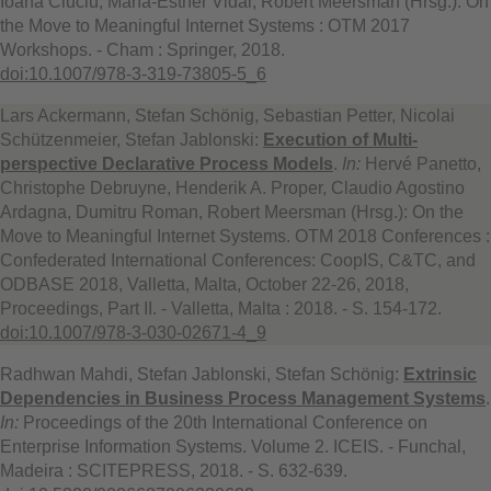
Ioana Ciuciu, María-Esther Vidal, Robert Meersman (Hrsg.): On
the Move to Meaningful Internet Systems : OTM 2017
Workshops. - Cham : Springer, 2018.
doi:10.1007/978-3-319-73805-5_6
Lars Ackermann, Stefan Schönig, Sebastian Petter, Nicolai
Schützenmeier, Stefan Jablonski:
Execution of Multi-
perspective Declarative Process Models
.
In:
Hervé Panetto,
Christophe Debruyne, Henderik A. Proper, Claudio Agostino
Ardagna, Dumitru Roman, Robert Meersman (Hrsg.): On the
Move to Meaningful Internet Systems. OTM 2018 Conferences :
Confederated International Conferences: CoopIS, C&TC, and
ODBASE 2018, Valletta, Malta, October 22-26, 2018,
Proceedings, Part II. - Valletta, Malta : 2018. - S. 154-172.
doi:10.1007/978-3-030-02671-4_9
Radhwan Mahdi, Stefan Jablonski, Stefan Schönig:
Extrinsic
Dependencies in Business Process Management Systems
.
In:
Proceedings of the 20th International Conference on
Enterprise Information Systems. Volume 2. ICEIS. - Funchal,
Madeira : SCITEPRESS, 2018. - S. 632-639.