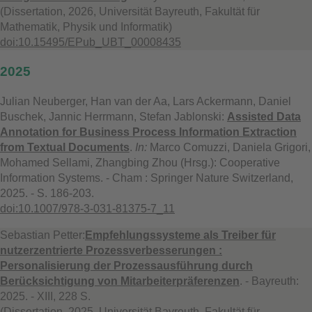
(Dissertation, 2026, Universität Bayreuth, Fakultät für
Mathematik, Physik und Informatik)
doi:10.15495/EPub_UBT_00008435
2025
Julian Neuberger, Han van der Aa, Lars Ackermann, Daniel
Buschek, Jannic Herrmann, Stefan Jablonski:
Assisted Data
Annotation for Business Process Information Extraction
from Textual Documents
.
In:
Marco Comuzzi, Daniela Grigori,
Mohamed Sellami, Zhangbing Zhou (Hrsg.): Cooperative
Information Systems. - Cham : Springer Nature Switzerland,
2025. - S. 186-203.
doi:10.1007/978-3-031-81375-7_11
Sebastian Petter:
Empfehlungssysteme als Treiber für
nutzerzentrierte Prozessverbesserungen :
Personalisierung der Prozessausführung durch
Berücksichtigung von Mitarbeiterpräferenzen
. - Bayreuth:
2025. - XIII, 228 S.
(Dissertation, 2025, Universität Bayreuth, Fakultät für