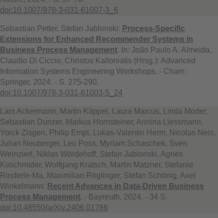
doi:10.1007/978-3-031-61007-3_6
Sebastian Petter, Stefan Jablonski:
Process-Specific
Extensions for Enhanced Recommender Systems in
Business Process Management
.
In:
João Paulo A. Almeida,
Claudio Di Ciccio, Christos Kalloniatis (Hrsg.): Advanced
Information Systems Engineering Workshops. - Cham :
Springer, 2024. - S. 275-290.
doi:10.1007/978-3-031-61003-5_24
Lars Ackermann, Martin Käppel, Laura Marcus, Linda Moder,
Sebastian Dunzer, Markus Hornsteiner, Annina Liessmann,
Yorck Zisgen, Philip Empl, Lukas-Valentin Herm, Nicolas Neis,
Julian Neuberger, Leo Poss, Myriam Schaschek, Sven
Weinzierl, Niklas Wördehoff, Stefan Jablonski, Agnes
Koschmider, Wolfgang Kratsch, Martin Matzner, Stefanie
Rinderle-Ma, Maximilian Röglinger, Stefan Schönig, Axel
Winkelmann:
Recent Advances in Data-Driven Business
Process Management
. - Bayreuth, 2024. - 34 S.
doi:10.48550/arXiv.2406.01786