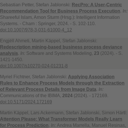
Sebastian Petter, Stefan Jablonski:
RecPro: A User-Centric
Recommendation Tool for Business Process Execution
.
In:
Shareeful Islam, Arnon Sturm (Hrsg.): Intelligent Information
Systems. - Cham : Springer, 2024. - S. 102-110.
doi:10.1007/978-3-031-61000-4_12
Engjëll Ahmeti, Martin Käppel, Stefan Jablonski:
Redescription mining-based business process deviance
analysis
.
In:
Software and Systems Modeling,
23
(2024). - S.
1421-1450.
doi:10.1007/s10270-024-01231-8
Myriel Fichtner, Stefan Jablonski:
Applying Association
Rules to Enhance Process Models through the Extraction
of Relevant Process Details from Image Data
.
In:
Communications of the IBIMA,
2024
(2024). - 172169.
doi:10.5171/2024.172169
Martin Käppel, Lars Ackermann, Stefan Jablonski, Simon Härtl:
Attention Please: What Transformer Models Really Learn
for Process Prediction
.
In:
Andrea Marrella, Manuel Resinas,