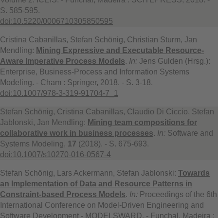
S. 585-595.
doi:10.5220/0006710305850595
Cristina Cabanillas, Stefan Schönig, Christian Sturm, Jan
Mendling:
Mining Expressive and Executable Resource-
Aware Imperative Process Models
.
In:
Jens Gulden (Hrsg.):
Enterprise, Business-Process and Information Systems
Modeling. - Cham : Springer, 2018. - S. 3-18.
doi:10.1007/978-3-319-91704-7_1
Stefan Schönig, Cristina Cabanillas, Claudio Di Ciccio, Stefan
Jablonski, Jan Mendling:
Mining team compositions for
collaborative work in business processes
.
In:
Software and
Systems Modeling,
17
(2018). - S. 675-693.
doi:10.1007/s10270-016-0567-4
Stefan Schönig, Lars Ackermann, Stefan Jablonski:
Towards
an Implementation of Data and Resource Patterns in
Constraint-based Process Models
.
In:
Proceedings of the 6th
International Conference on Model-Driven Engineering and
Software Development - MODELSWARD. - Funchal, Madeira :