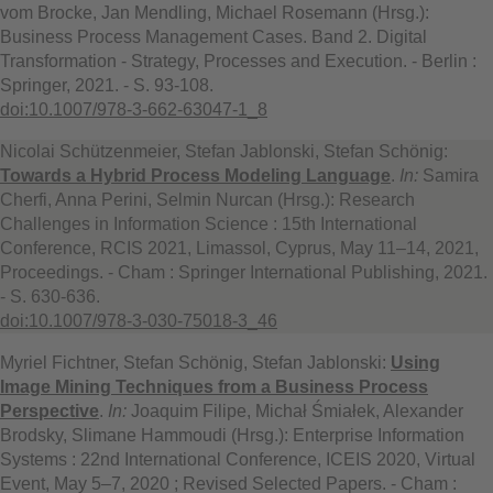
vom Brocke, Jan Mendling, Michael Rosemann (Hrsg.):
Business Process Management Cases. Band 2. Digital
Transformation - Strategy, Processes and Execution. - Berlin :
Springer, 2021. - S. 93-108.
doi:10.1007/978-3-662-63047-1_8
Nicolai Schützenmeier, Stefan Jablonski, Stefan Schönig:
Towards a Hybrid Process Modeling Language
.
In:
Samira
Cherfi, Anna Perini, Selmin Nurcan (Hrsg.): Research
Challenges in Information Science : 15th International
Conference, RCIS 2021, Limassol, Cyprus, May 11–14, 2021,
Proceedings. - Cham : Springer International Publishing, 2021.
- S. 630-636.
doi:10.1007/978-3-030-75018-3_46
Myriel Fichtner, Stefan Schönig, Stefan Jablonski:
Using
Image Mining Techniques from a Business Process
Perspective
.
In:
Joaquim Filipe, Michał Śmiałek, Alexander
Brodsky, Slimane Hammoudi (Hrsg.): Enterprise Information
Systems : 22nd International Conference, ICEIS 2020, Virtual
Event, May 5–7, 2020 ; Revised Selected Papers. - Cham :