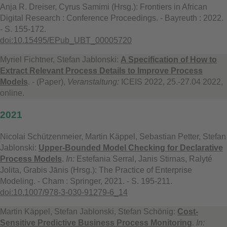
Anja R. Dreiser, Cyrus Samimi (Hrsg.): Frontiers in African
Digital Research : Conference Proceedings. - Bayreuth : 2022.
- S. 155-172.
doi:10.15495/EPub_UBT_00005720
Myriel Fichtner, Stefan Jablonski:
A Specification of How to
Extract Relevant Process Details to Improve Process
Models
. - (Paper),
Veranstaltung:
ICEIS 2022, 25.-27.04 2022,
online.
2021
Nicolai Schützenmeier, Martin Käppel, Sebastian Petter, Stefan
Jablonski:
Upper-Bounded Model Checking for Declarative
Process Models
.
In:
Estefania Serral, Janis Stirnas, Ralyté
Jolita, Grabis Jānis (Hrsg.): The Practice of Enterprise
Modeling. - Cham : Springer, 2021. - S. 195-211.
doi:10.1007/978-3-030-91279-6_14
Martin Käppel, Stefan Jablonski, Stefan Schönig:
Cost-
Sensitive Predictive Business Process Monitoring
.
In: