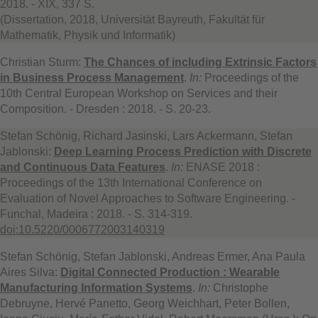
2018. - XIX, 337 S.
(Dissertation, 2018, Universität Bayreuth, Fakultät für
Mathematik, Physik und Informatik)
Christian Sturm:
The Chances of including Extrinsic Factors
in Business Process Management
.
In:
Proceedings of the
10th Central European Workshop on Services and their
Composition. - Dresden : 2018. - S. 20-23.
Stefan Schönig, Richard Jasinski, Lars Ackermann, Stefan
Jablonski:
Deep Learning Process Prediction with Discrete
and Continuous Data Features
.
In:
ENASE 2018 :
Proceedings of the 13th International Conference on
Evaluation of Novel Approaches to Software Engineering. -
Funchal, Madeira : 2018. - S. 314-319.
doi:10.5220/0006772003140319
Stefan Schönig, Stefan Jablonski, Andreas Ermer, Ana Paula
Aires Silva:
Digital Connected Production : Wearable
Manufacturing Information Systems
.
In:
Christophe
Debruyne, Hervé Panetto, Georg Weichhart, Peter Bollen,