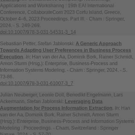
Applications and Worksharing : 19th EAI International
Conference, CollaborateCom 2023 Corfu Island, Greece,
October 4–6, 2023 Proceedings. Part III. - Cham : Springer,
2024. - S. 249-269.
doi:10.1007/978-3-031-54531-3_14
Sebastian Petter, Stefan Jablonski:
A Generic Approach
Towards Adapting User Preferences in Business Process
Execution
.
In:
Han van der Aa, Dominik Bork, Rainer Schmidt,
Arnon Sturm (Hrsg.): Enterprise, Business-Process and
Information Systems Modeling. - Cham : Springer, 2024. - S.
73-86.
doi:10.1007/978-3-031-61007-3_7
Julian Neuberger, Leonie Doll, Benedikt Engelmann, Lars
Ackermann, Stefan Jablonski:
Leveraging Data
Augmentation for Process Information Extraction
.
In:
Han
van der Aa, Dominik Bork, Rainer Schmidt, Arnon Sturm
(Hrsg.): Enterprise, Business-Process and Information Systems
Modeling : Proceedings. - Cham, Switzerland : Springer
Nature, 2024. - S. 57-70.