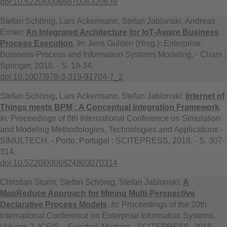
doi:10.5220/0006687006320639
Stefan Schönig, Lars Ackermann, Stefan Jablonski, Andreas
Ermer:
An Integrated Architecture for IoT-Aware Business
Process Execution
.
In:
Jens Gulden (Hrsg.): Enterprise,
Business-Process and Information Systems Modeling. - Cham :
Springer, 2018. - S. 19-34.
doi:10.1007/978-3-319-91704-7_2
Stefan Schönig, Lars Ackermann, Stefan Jablonski:
Internet of
Things meets BPM : A Conceptual Integration Framework
.
In:
Proceedings of 8th International Conference on Simulation
and Modeling Methodologies, Technologies and Applications -
SIMULTECH. - Porto, Portugal : SCITEPRESS, 2018. - S. 307-
314.
doi:10.5220/0006824803070314
Christian Sturm, Stefan Schönig, Stefan Jablonski:
A
MapReduce Approach for Mining Multi-Perspective
Declarative Process Models
.
In:
Proceedings of the 20th
International Conference on Enterprise Information Systems.
Volume 2. ICEIS. - Funchal, Madeira : SCITEPRESS, 2018. -