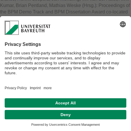
Kumar, Brian Pentland, Mathias Weske (Hrsg.): Proceedings of
the BPM Demo Track and BPM Dissertation Award co-located
with 15th International Conference on Business Process
Management (BPM 2017). - Barcelona : 2017.
Stefan Schönig, Lars Ackermann, Stefan Jablonski:
DPIL
Navigator 2.0: Multi-Perspective Declarative Process
Execution
.
In:
Robert Clarisó, Henrik Leopold, Jan Mendling,
Wil van der Aalst, Akhil Kumar, Brian Pentland, Mathias Weske
(Hrsg.): Proceedings of the BPM Demo Track and BPM
Dissertation Award co-located with 15th International
Conference on Business Process Management (BPM 2017). -
Barcelona : 2017.
Michaela Baumann, Michael Heinrich Baumann, Stefan
Schönig, Stefan Jablonski:
The Process Checklist : Paper-
based Enactment of Human-driven Processes
.
In:
Enterprise Modelling and Information Systems Architectures,
12
(2017). - S. 1-42.
doi:10.18417/emisa.12.1