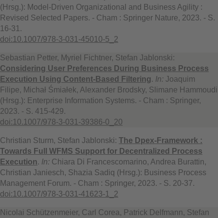
(Hrsg.): Model-Driven Organizational and Business Agility :
Revised Selected Papers. - Cham : Springer Nature, 2023. - S.
16-31.
doi:10.1007/978-3-031-45010-5_2
Sebastian Petter, Myriel Fichtner, Stefan Jablonski:
Considering User Preferences During Business Process
Execution Using Content-Based Filtering
.
In:
Joaquim
Filipe, Michał Śmiałek, Alexander Brodsky, Slimane Hammoudi
(Hrsg.): Enterprise Information Systems. - Cham : Springer,
2023. - S. 415-429.
doi:10.1007/978-3-031-39386-0_20
Christian Sturm, Stefan Jablonski:
The Dpex-Framework :
Towards Full WFMS Support for Decentralized Process
Execution
.
In:
Chiara Di Francescomarino, Andrea Burattin,
Christian Janiesch, Shazia Sadiq (Hrsg.): Business Process
Management Forum. - Cham : Springer, 2023. - S. 20-37.
doi:10.1007/978-3-031-41623-1_2
Nicolai Schützenmeier, Carl Corea, Patrick Delfmann, Stefan