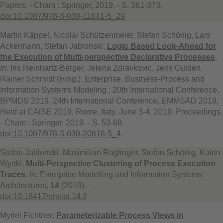
Papers. - Cham : Springer, 2019. - S. 361-373.
doi:10.1007/978-3-030-11641-5_29
Martin Käppel, Nicolai Schützenmeier, Stefan Schönig, Lars
Ackermann, Stefan Jablonski:
Logic Based Look-Ahead for
the Execution of Multi-perspective Declarative Processes
.
In:
Iris Reinhartz-Berger, Jelena Zdravkovic, Jens Gulden,
Rainer Schmidt (Hrsg.): Enterprise, Business-Process and
Information Systems Modeling : 20th International Conference,
BPMDS 2019, 24th International Conference, EMMSAD 2019,
Held at CAiSE 2019, Rome, Italy, June 3-4, 2019, Proceedings.
- Cham : Springer, 2019. - S. 53-68.
doi:10.1007/978-3-030-20618-5_4
Stefan Jablonski, Maximilian Röglinger, Stefan Schönig, Katrin
Wyrtki:
Multi-Perspective Clustering of Process Execution
Traces
.
In:
Enterprise Modelling and Information Systems
Architectures,
14
(2019). - .
doi:10.18417/emisa.14.2
Myriel Fichtner:
Parameterizable Process Views in