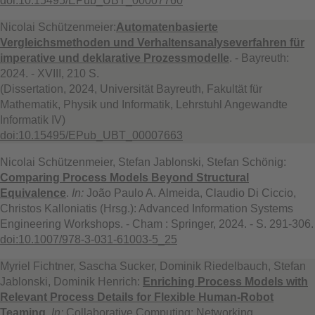
doi:10.15495/EPub_UBT_00007760
Nicolai Schützenmeier:
Automatenbasierte
Vergleichsmethoden und Verhaltensanalyseverfahren für
imperative und deklarative Prozessmodelle
. - Bayreuth:
2024. - XVIII, 210 S.
(Dissertation, 2024, Universität Bayreuth, Fakultät für
Mathematik, Physik und Informatik, Lehrstuhl Angewandte
Informatik IV)
doi:10.15495/EPub_UBT_00007663
Nicolai Schützenmeier, Stefan Jablonski, Stefan Schönig:
Comparing Process Models Beyond Structural
Equivalence
.
In:
João Paulo A. Almeida, Claudio Di Ciccio,
Christos Kalloniatis (Hrsg.): Advanced Information Systems
Engineering Workshops. - Cham : Springer, 2024. - S. 291-306.
doi:10.1007/978-3-031-61003-5_25
Myriel Fichtner, Sascha Sucker, Dominik Riedelbauch, Stefan
Jablonski, Dominik Henrich:
Enriching Process Models with
Relevant Process Details for Flexible Human-Robot
Teaming
.
In:
Collaborative Computing: Networking,