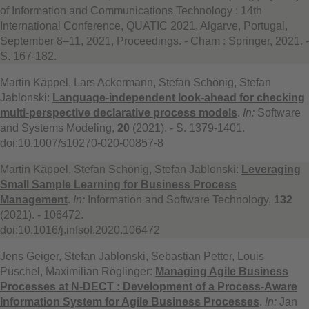
of Information and Communications Technology : 14th
International Conference, QUATIC 2021, Algarve, Portugal,
September 8–11, 2021, Proceedings. - Cham : Springer, 2021. -
S. 167-182.
Martin Käppel, Lars Ackermann, Stefan Schönig, Stefan
Jablonski:
Language-independent look-ahead for checking
multi-perspective declarative process models
.
In:
Software
and Systems Modeling,
20
(2021). - S. 1379-1401.
doi:10.1007/s10270-020-00857-8
Martin Käppel, Stefan Schönig, Stefan Jablonski:
Leveraging
Small Sample Learning for Business Process
Management
.
In:
Information and Software Technology,
132
(2021). - 106472.
doi:10.1016/j.infsof.2020.106472
Jens Geiger, Stefan Jablonski, Sebastian Petter, Louis
Püschel, Maximilian Röglinger:
Managing Agile Business
Processes at N-DECT : Development of a Process-Aware
Information System for Agile Business Processes
.
In:
Jan